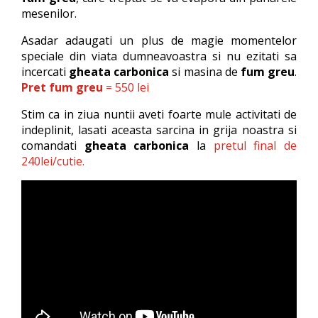
mesenilor.
Asadar adaugati un plus de magie momentelor
speciale din viata dumneavoastra si nu ezitati sa
incercati
gheata carbonica
si masina de
fum greu
.
Pret fum greu
= 550 lei
Stim ca in ziua nuntii aveti foarte mule activitati de
indeplinit, lasati aceasta sarcina in grija noastra si
comandati
gheata carbonica
la
pretul final de
240lei/cutie.