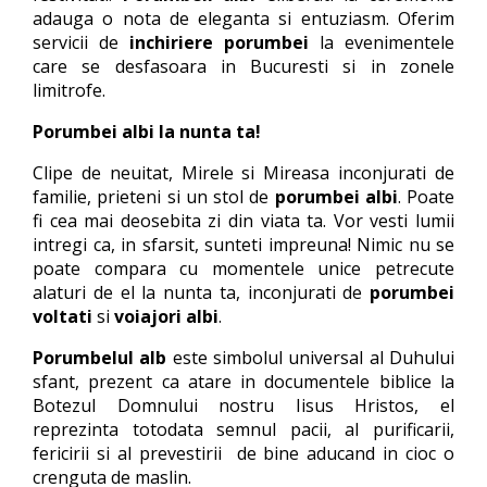
adauga o nota de eleganta si entuziasm. Oferim
servicii de
inchiriere porumbei
la evenimentele
care se desfasoara in Bucuresti si in zonele
limitrofe.
Porumbei albi la nunta ta!
Clipe de neuitat, Mirele si Mireasa inconjurati de
familie, prieteni si un stol de
porumbei albi
. Poate
fi cea mai deosebita zi din viata ta. Vor vesti lumii
intregi ca, in sfarsit, sunteti impreuna! Nimic nu se
poate compara cu momentele unice petrecute
alaturi de el la nunta ta, inconjurati de
porumbei
voltati
si
voiajori albi
.
Porumbelul alb
este simbolul universal al Duhului
sfant, prezent ca atare in documentele biblice la
Botezul Domnului nostru Iisus Hristos, el
reprezinta totodata semnul pacii, al purificarii,
fericirii si al prevestirii de bine aducand in cioc o
crenguta de maslin.