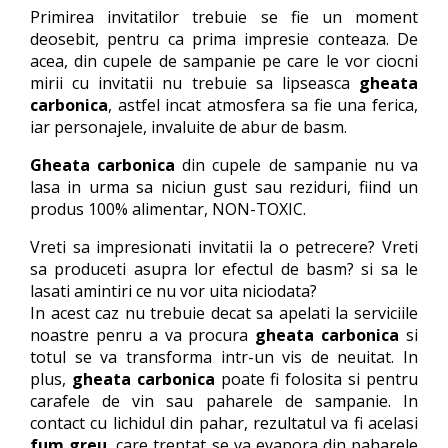
Primirea invitatilor trebuie se fie un moment
deosebit, pentru ca prima impresie conteaza. De
acea, din cupele de sampanie pe care le vor ciocni
mirii cu invitatii nu trebuie sa lipseasca
gheata
carbonica
, astfel incat atmosfera sa fie una ferica,
iar personajele, invaluite de abur de basm.
Gheata carbonica
din cupele de sampanie nu va
lasa in urma sa niciun gust sau reziduri, fiind un
produs 100% alimentar, NON-TOXIC.
Vreti sa impresionati invitatii la o petrecere? Vreti
sa produceti asupra lor efectul de basm? si sa le
lasati amintiri ce nu vor uita niciodata?
In acest caz nu trebuie decat sa apelati la serviciile
noastre penru a va procura
gheata carbonica
si
totul se va transforma intr-un vis de neuitat. In
plus,
gheata carbonica
poate fi folosita si pentru
carafele de vin sau paharele de sampanie. In
contact cu lichidul din pahar, rezultatul va fi acelasi
fum greu
, care treptat se va evapora din paharele